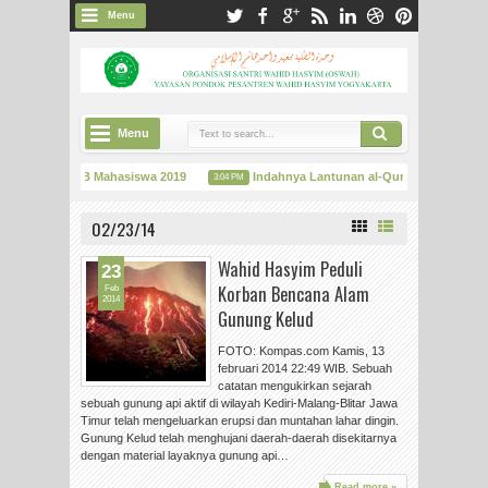
Menu
Menu
Informasi PSB Mahasiswa 2019
Indahnya Lantunan al-Qur'an dalam Sema
3:04 PM
Mengembangkan Potensi Kejurnalistikan, Damar Santri Adakan Pelatihan "Adobe In
02/23/14
Wahid Hasyim Peduli
23
Korban Bencana Alam
Feb
2014
Gunung Kelud
FOTO: Kompas.com Kamis, 13
februari 2014 22:49 WIB. Sebuah
catatan mengukirkan sejarah
sebuah gunung api aktif di wilayah Kediri-Malang-Blitar Jawa
Timur telah mengeluarkan erupsi dan muntahan lahar dingin.
Gunung Kelud telah menghujani daerah-daerah disekitarnya
dengan material layaknya gunung api…
Read more »