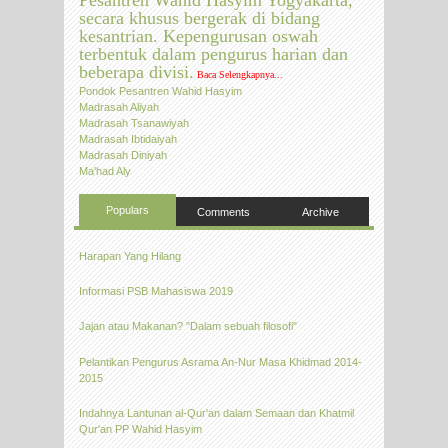
Pesantren Wahid Hasyim Yogyakarta,
secara khusus bergerak di bidang
kesantrian. Kepengurusan oswah
terbentuk dalam pengurus harian dan
beberapa divisi.
Baca Selengkapnya...
Pondok Pesantren Wahid Hasyim
Madrasah Aliyah
Madrasah Tsanawiyah
Madrasah Ibtidaiyah
Madrasah Diniyah
Ma'had Aly
Populars
Comments
Archive
Harapan Yang Hilang
Informasi PSB Mahasiswa 2019
Jajan atau Makanan? "Dalam sebuah filosofi"
Pelantikan Pengurus Asrama An-Nur Masa Khidmad 2014-
2015
Indahnya Lantunan al-Qur'an dalam Semaan dan Khatmil
Qur'an PP Wahid Hasyim