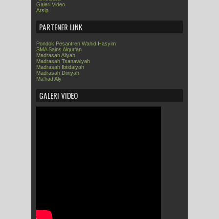
Galeri Video
Arsip
PARTENER LINK
Pondok Pesantren Wahid Hasyim
SMA Sains Alqur'an
Madrasah Aliyah
Madrasah Tsanawiyah
Madrasah Ibtidaiyah
Madrasah Diniyah
Ma'had Aly
GALERI VIDEO