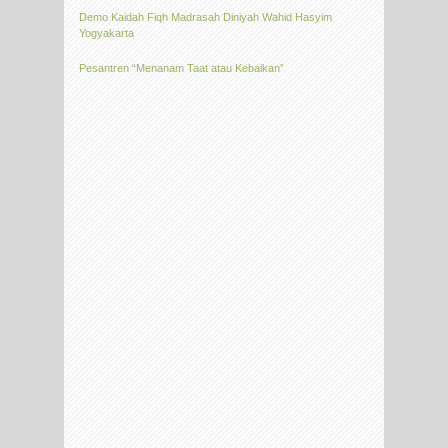
Demo Kaidah Fiqh Madrasah Diniyah Wahid Hasyim
Yogyakarta
Pesantren “Menanam Taat atau Kebaikan”