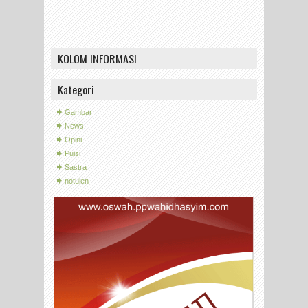
KOLOM INFORMASI
Kategori
Gambar
News
Opini
Puisi
Sastra
notulen