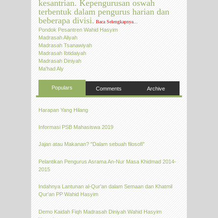
kesantrian. Kepengurusan oswah
terbentuk dalam pengurus harian dan
beberapa divisi.
Baca Selengkapnya...
Pondok Pesantren Wahid Hasyim
Madrasah Aliyah
Madrasah Tsanawiyah
Madrasah Ibtidaiyah
Madrasah Diniyah
Ma'had Aly
Populars
Comments
Archive
Harapan Yang Hilang
Informasi PSB Mahasiswa 2019
Jajan atau Makanan? "Dalam sebuah filosofi"
Pelantikan Pengurus Asrama An-Nur Masa Khidmad 2014-
2015
Indahnya Lantunan al-Qur'an dalam Semaan dan Khatmil
Qur'an PP Wahid Hasyim
Demo Kaidah Fiqh Madrasah Diniyah Wahid Hasyim