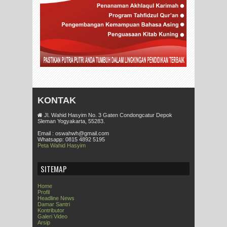
KONTAK
Jl. Wahid Hasyim No. 3 Gaten Condongcatur Depok
Sleman Yogyakarta, 55283.
Email : oswahwh@gmail.com
Whatsapp: 0815 4892 5195
Peta Wahid Hasyim
SITEMAP
Home
Profil
Headline News
Damar Santri
Kontributor
Galeri Video
Arsip