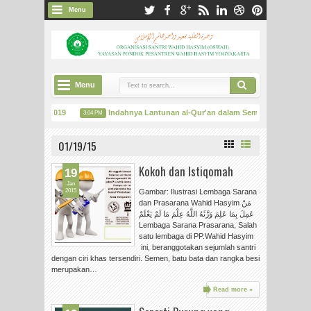
Menu
Menu
 Mahasiswa 2019
Indahnya Lantunan al-Qur'an dalam Semaan dan Khatmi
3:04 PM
 Potensi Kejurnalistikan, Damar Santri Adakan Pelatihan "Adobe Indesign"
3:24
01/19/15
Kokoh dan Istiqomah
19
Jan
2015
Gambar: Ilustrasi Lembaga Sarana
dan Prasarana Wahid Hasyim مَنْ
عَمِلَ بِمَا عَلِمَ وَرَّثَهُ اللَّهُ عِلْمَ مَا لَمْ يَعْلَمْ
Lembaga Sarana Prasarana, Salah
satu lembaga di PP.Wahid Hasyim
ini, beranggotakan sejumlah santri
dengan ciri khas tersendiri. Semen, batu bata dan rangka besi
merupakan…
Read more »