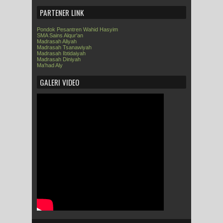
PARTENER LINK
Pondok Pesantren Wahid Hasyim
SMA Sains Alqur'an
Madrasah Aliyah
Madrasah Tsanawiyah
Madrasah Ibtidaiyah
Madrasah Diniyah
Ma'had Aly
GALERI VIDEO