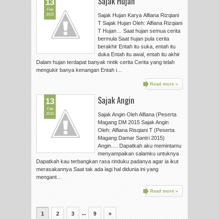
Sajak Hujan
13
Feb
2015
Sajak Hujan Karya Alfiana Rizqiani
T Sajak Hujan Oleh: Alfiana Rizqiani
T Hujan… Saat hujan semua cerita
bermula Saat hujan pula cerita
berakhir Entah itu suka, entah itu
duka Entah itu awal, entah itu akhir
Dalam hujan terdapat banyak rintik cerita Cerita yang telah
mengukir banya kenangan Entah i…
Read more »
Sajak Angin
13
Feb
2015
Sajak Angin Oleh Alfiana (Peserta
Magang DM 2015 Sajak Angin
Oleh: Alfiana Risqiani T (Peserta
Magang Damar Santri 2015)
Angin…. Dapatkah aku memintamu
menyampaikan salamku untuknya
Dapatkah kau terbangkan rasa rinduku padanya agar ia ikut
merasakannya Saat tak ada lagi hal didunia ini yang
mengant…
Read more »
...
1
2
3
9
»