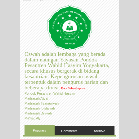
Oswah adalah lembaga yang berada
dalam naungan Yayasan Pondok
Pesantren Wahid Hasyim Yogyakarta,
secara khusus bergerak di bidang
kesantrian. Kepengurusan oswah
terbentuk dalam pengurus harian dan
beberapa divisi.
Baca Selengkapnya...
Pondok Pesantren Wahid Hasyim
Madrasah Aliyah
Madrasah Tsanawiyah
Madrasah Ibtidaiyah
Madrasah Diniyah
Ma'had Aly
Populars
Comments
Archive