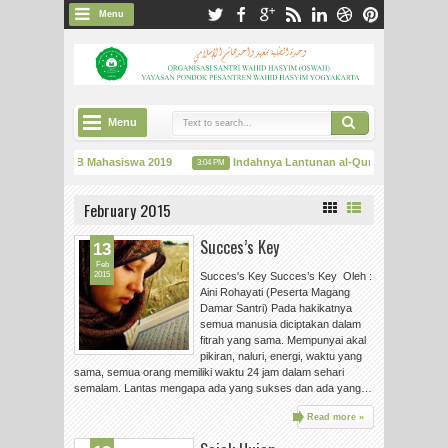
Menu
Menu
Informasi PSB Mahasiswa 2019
Indahnya Lantunan al-Qur'an dalam Sema
3:04 PM
Mengembangkan Potensi Kejurnalistikan, Damar Santri Adakan Pelatihan "Adobe In
February 2015
Succes’s Key
13
Feb
2015
Succes's Key Succes’s Key Oleh :
Aini Rohayati (Peserta Magang
Damar Santri) Pada hakikatnya
semua manusia diciptakan dalam
fitrah yang sama. Mempunyai akal
pikiran, naluri, energi, waktu yang
sama, semua orang memiliki waktu 24 jam dalam sehari
semalam. Lantas mengapa ada yang sukses dan ada yang…
Read more »