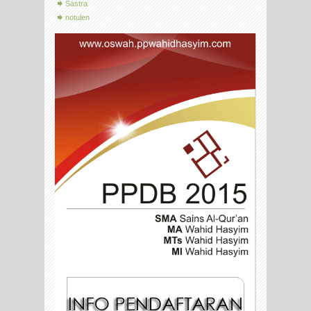
Sastra
notulen