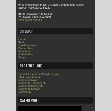
Jl. Wahid Hasyim No. 3 Gaten Condongcatur Depok
Sleman Yogyakarta, 55283.
Email : oswahwh@gmail.com
Whatsapp: 0815 4892 5195
Peta Wahid Hasyim
SITEMAP
Home
Profil
Headline News
Damar Santri
Kontributor
Galeri Video
Arsip
PARTENER LINK
Pondok Pesantren Wahid Hasyim
SMA Sains Alqur'an
Madrasah Aliyah
Madrasah Tsanawiyah
Madrasah Ibtidaiyah
Madrasah Diniyah
Ma'had Aly
GALERI VIDEO